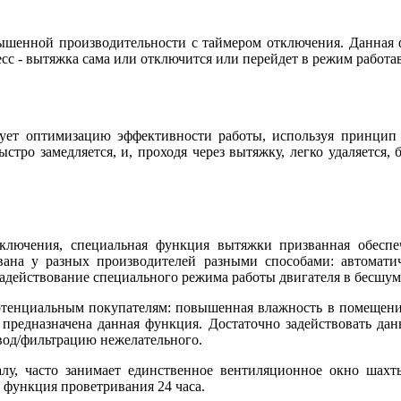
енной производительности с таймером отключения. Данная фу
есс - вытяжка сама или отключится или перейдет в режим работ
ирует оптимизацию эффективности работы, используя принцип В
стро замедляется, и, проходя через вытяжку, легко удаляется,
лючения, специальная функция вытяжки призванная обеспе
ана у разных производителей разными способами: автомати
 задействование специального режима работы двигателя в бесшу
енциальным покупателям: повышенная влажность в помещении,
 предназначена данная функция. Достаточно задействовать да
твод/фильтрацию нежелательного.
у, часто занимает единственное вентиляционное окно шахты
 функция проветривания 24 часа.