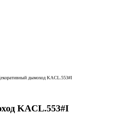
коративный дымоход KACL.553#I
ход KACL.553#I